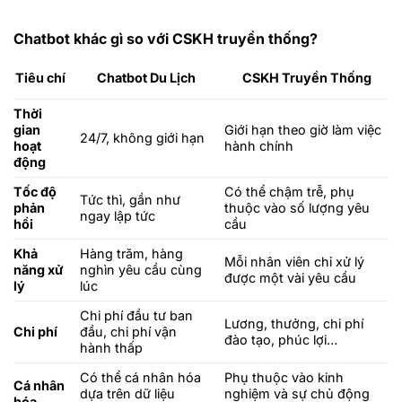
Chatbot khác gì so với CSKH truyền thống?
Chatbot Du Lịch
Tiêu chí
CSKH Truyền Thống
Thời
gian
Giới hạn theo giờ làm việc
24/7, không giới hạn
hoạt
hành chính
động
Tốc độ
Có thể chậm trễ, phụ
Tức thì, gần như
phản
thuộc vào số lượng yêu
ngay lập tức
hồi
cầu
Khả
Hàng trăm, hàng
Mỗi nhân viên chỉ xử lý
năng xử
nghìn yêu cầu cùng
được một vài yêu cầu
lý
lúc
Chi phí đầu tư ban
Lương, thưởng, chi phí
Chi phí
đầu, chi phí vận
đào tạo, phúc lợi…
hành thấp
Có thể cá nhân hóa
Phụ thuộc vào kinh
Cá nhân
dựa trên dữ liệu
nghiệm và sự chủ động
hóa